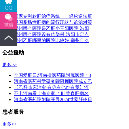
更多>>
国家专利软肝治疗系统——轻松逆转肝
我国脂肪性肝病的流行现状与诊治对策
郑州哪个医院是乙肝小三阳医院-洛阳
郑州哪个医院设有传染科-洛阳市定点
郑州乙肝哪里的医院比较好-郑州什么
公益援助
更多>>
全国爱肝日:河南省医药院附属医院＂3
河南省医药科学研究院附属医院成立乙
【乙肝临床治愈 有你有他也有我】河
不出河南看上海专家:＂叶荣森肝病名
河南省医药院附院开展2024世界肝炎日
患者服务
更多>>