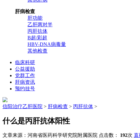
肝病检查
肝功能
乙肝两对半
丙肝抗体
B超/彩超
HBV-DNA病毒量
其他检查
临床科研
公益援助
党群工作
肝病资讯
预约挂号
信阳治疗乙肝医院
>
肝病检查
>
丙肝抗体
>
什么是丙肝抗体阳性
文章来源：河南省医药科学研究院附属医院 点击数：
192
次
直