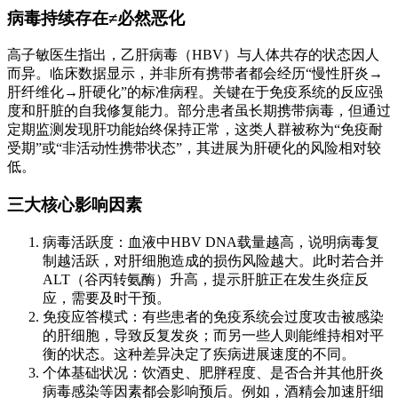
病毒持续存在≠必然恶化
高子敏医生指出，乙肝病毒（HBV）与人体共存的状态因人
而异。临床数据显示，并非所有携带者都会经历“慢性肝炎→
肝纤维化→肝硬化”的标准病程。关键在于免疫系统的反应强
度和肝脏的自我修复能力。部分患者虽长期携带病毒，但通过
定期监测发现肝功能始终保持正常，这类人群被称为“免疫耐
受期”或“非活动性携带状态”，其进展为肝硬化的风险相对较
低。
三大核心影响因素
病毒活跃度：血液中HBV DNA载量越高，说明病毒复
制越活跃，对肝细胞造成的损伤风险越大。此时若合并
ALT（谷丙转氨酶）升高，提示肝脏正在发生炎症反
应，需要及时干预。
免疫应答模式：有些患者的免疫系统会过度攻击被感染
的肝细胞，导致反复发炎；而另一些人则能维持相对平
衡的状态。这种差异决定了疾病进展速度的不同。
个体基础状况：饮酒史、肥胖程度、是否合并其他肝炎
病毒感染等因素都会影响预后。例如，酒精会加速肝细