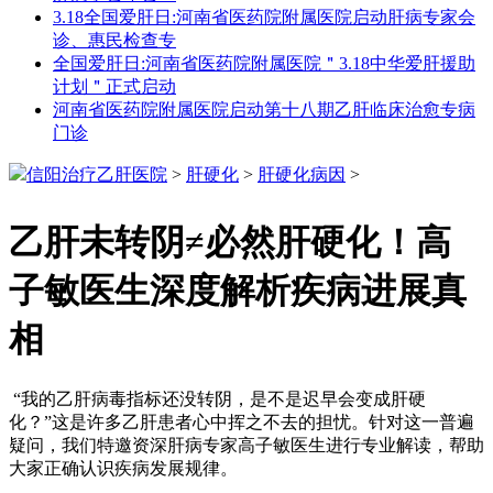
3.18全国爱肝日:河南省医药院附属医院启动肝病专家会
诊、惠民检查专
全国爱肝日:河南省医药院附属医院＂3.18中华爱肝援助
计划＂正式启动
河南省医药院附属医院启动第十八期乙肝临床治愈专病
门诊
信阳治疗乙肝医院
>
肝硬化
>
肝硬化病因
>
乙肝未转阴≠必然肝硬化！高
子敏医生深度解析疾病进展真
相
“我的乙肝病毒指标还没转阴，是不是迟早会变成肝硬
化？”这是许多乙肝患者心中挥之不去的担忧。针对这一普遍
疑问，我们特邀资深肝病专家高子敏医生进行专业解读，帮助
大家正确认识疾病发展规律。