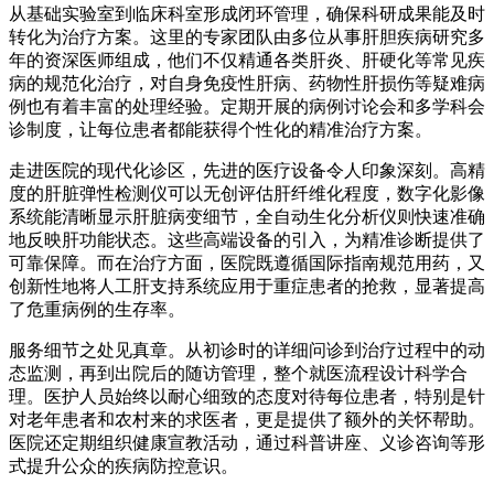
从基础实验室到临床科室形成闭环管理，确保科研成果能及时
转化为治疗方案。这里的专家团队由多位从事肝胆疾病研究多
年的资深医师组成，他们不仅精通各类肝炎、肝硬化等常见疾
病的规范化治疗，对自身免疫性肝病、药物性肝损伤等疑难病
例也有着丰富的处理经验。定期开展的病例讨论会和多学科会
诊制度，让每位患者都能获得个性化的精准治疗方案。
走进医院的现代化诊区，先进的医疗设备令人印象深刻。高精
度的肝脏弹性检测仪可以无创评估肝纤维化程度，数字化影像
系统能清晰显示肝脏病变细节，全自动生化分析仪则快速准确
地反映肝功能状态。这些高端设备的引入，为精准诊断提供了
可靠保障。而在治疗方面，医院既遵循国际指南规范用药，又
创新性地将人工肝支持系统应用于重症患者的抢救，显著提高
了危重病例的生存率。
服务细节之处见真章。从初诊时的详细问诊到治疗过程中的动
态监测，再到出院后的随访管理，整个就医流程设计科学合
理。医护人员始终以耐心细致的态度对待每位患者，特别是针
对老年患者和农村来的求医者，更是提供了额外的关怀帮助。
医院还定期组织健康宣教活动，通过科普讲座、义诊咨询等形
式提升公众的疾病防控意识。