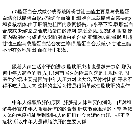
(3)脂蛋白合成减少或释放障碍甘油三酯主要是与载脂蛋
白结合以脂蛋白形式输送至血流.肝细胞合成载脂蛋白需要atp
和多核糖体.由于肝细胞粗面内质网损伤,atp水平下降,载脂蛋白
合成减少;磷脂是合成脂蛋白的原料,缺乏必需脂肪酸和胆碱,使
肝内磷脂的合成减少,影响脂蛋白的合成;肝细胞功能减退,引起
甘油三酯与载脂蛋白结合发生障碍;脂蛋白合成减少,甘油三酯
不能有效地输出,而在肝中积蓄.
跟着大家生活水平的进步,脂肪肝患者也是越来越多,那为
何中年人简单的脂肪肝,{河南省医药附属医院是正规医院吗}
医生介绍:主要是因为中年人压力对比大经,应付对比多,平常不
得不吃大鱼大肉,这样的生活习惯是很简单致使脂肪肝的发作.
中年人得脂肪肝的原因:.肝脏是人体重要的消化、代谢和
解毒器官,中年人随着身体的的衰老,肝功能会逐渐的下降,导致
人体的免疫机能受到影响,人的肝脏也会逐渐的出现一些不良
症状.所以中年人是得脂肪肝的主要人群.