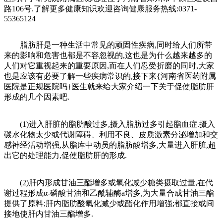
路106号.了解更多健康知识欢迎咨询健康服务热线:0371-
55365124
脂肪肝是一种生活中常见的顽固性疾病,同时给人们所带
来的影响和危害也都是不容忽视的,这也是为什么越来越多的
人们对它重视起来的重要原因,而在人们忍受折磨的同时,大家
也是应该有必要了解一些疾病常识的,接下来{河南省医药附属
医院是正规医院吗}医生就来给大家介绍一下关于促使脂肪肝
形成的几个因素吧.
(1)进入肝脏的脂肪酸过多,摄入脂肪过多引起脂血症.摄入
碳水化物太少或代谢障碍、利用不良、皮质激素分泌增加和交
感神经活动增强,从脂库中动员的脂肪酸增多,大量进入肝脏,超
出它的处理能力,促使脂肪肝的形成.
(2)肝内形成甘油三酯增多或氧化减少糖类摄取过量,在代
谢过程形成α-磷酸甘油和乙酰辅酶a增多,为大量合成甘油三酯
提供了原料;肝内脂肪酸氧化减少或酯化作用增强;都直接或间
接地使肝内甘油三酯增多.