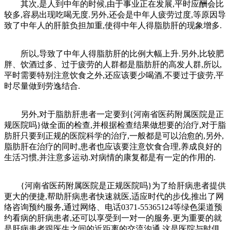
其次,是人到中年的时候,由于事业正在发展,平时应酬会比
较多,容易出现吃喝无度.另外,还会是中年人疲劳过度,等原因导
致了中年人的肝脏负担加重,使得中年人得脂肪肝的现象增多.
所以,导致了中年人得脂肪肝的比例大幅上升.另外,比较肥
胖、饮酒过多、过于疲劳的人群都是脂肪肝的高发人群,所以,
平时需要特别注意饮食之外,还应该要少喝酒,不要过于疲劳,平
时尽量做到劳逸结合.
另外,对于脂肪肝患者一定要到{河南省医药附属医院是正
规医院吗}做全面的检查,并根据检查结果做想要的治疗,对于脂
肪肝只要到正规的医院科学的治疗,一般都是可以治愈的,另外,
脂肪肝在治疗的同时,患者也应该要注意饮食合理,养成良好的
生活习惯,并注意多运动.对病情的康复都是有一定的作用的.
{河南省医药附属医院是正规医院吗}为了给肝病患者提供
更大的便捷,帮助肝病患者快速就医,适应时代的步伐,推出了网
络咨询预约服务,通过网络、电话0371-55365124等绿色渠道预
约看病的肝病患者,还可以享受到一对一的服务.更为重要的就
是肝病患者跟医生之间的近距离的交流沟通,这是医院与时俱