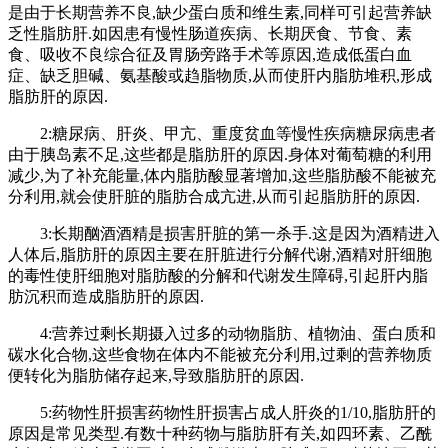
是由于长期营养不良,缺少蛋白质和维生素,同样可引起营养缺
乏性脂肪肝.如因患有慢性肠道疾病、长期厌食、节食、素
食、吸收不良综合征及胃肠旁路手术等原因,造成低蛋白血
症、缺乏胆碱、氨基酸或趋脂物质,从而使肝内脂肪堆积,形成
脂肪肝的原因.
2:糖尿病、肝炎、甲亢、重度贫血等慢性疾病糖尿病患者
由于胰岛素不足,这些都是脂肪肝的原因.身体对葡萄糖的利用
减少,为了补充能量,体内脂肪酸显著增加,这些脂肪酸不能被充
分利用,就会使肝脏的脂肪合成亢进,从而引起脂肪肝的原因.
3:长期酗酒酒精是损害肝脏的第一杀手.这是因为酒精进入
人体后,脂肪肝的原因主要在肝脏进行分解代谢,酒精对肝细胞
的毒性使肝细胞对脂肪酸的分解和代谢发生障碍,引起肝内脂
肪沉积而造成脂肪肝的原因.
4:营养过剩长期摄入过多的动物脂肪、植物油、蛋白质和
碳水化合物,这些食物在体内不能被充分利用,过剩的营养物质
便转化为脂肪储存起来,导致脂肪肝的原因.
5:药物性肝损害药物性肝损害占成人肝炎的1/10,脂肪肝的
原因是常见类型.有数十种药物与脂肪肝有关,如四环素、乙酰