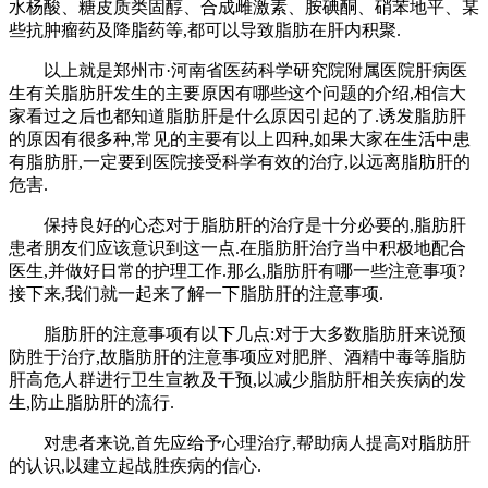
水杨酸、糖皮质类固醇、合成雌激素、胺碘酮、硝苯地平、某
些抗肿瘤药及降脂药等,都可以导致脂肪在肝内积聚.
以上就是郑州市·河南省医药科学研究院附属医院肝病医
生有关脂肪肝发生的主要原因有哪些这个问题的介绍,相信大
家看过之后也都知道脂肪肝是什么原因引起的了.诱发脂肪肝
的原因有很多种,常见的主要有以上四种,如果大家在生活中患
有脂肪肝,一定要到医院接受科学有效的治疗,以远离脂肪肝的
危害.
保持良好的心态对于脂肪肝的治疗是十分必要的,脂肪肝
患者朋友们应该意识到这一点.在脂肪肝治疗当中积极地配合
医生,并做好日常的护理工作.那么,脂肪肝有哪一些注意事项?
接下来,我们就一起来了解一下脂肪肝的注意事项.
脂肪肝的注意事项有以下几点:对于大多数脂肪肝来说预
防胜于治疗,故脂肪肝的注意事项应对肥胖、酒精中毒等脂肪
肝高危人群进行卫生宣教及干预,以减少脂肪肝相关疾病的发
生,防止脂肪肝的流行.
对患者来说,首先应给予心理治疗,帮助病人提高对脂肪肝
的认识,以建立起战胜疾病的信心.